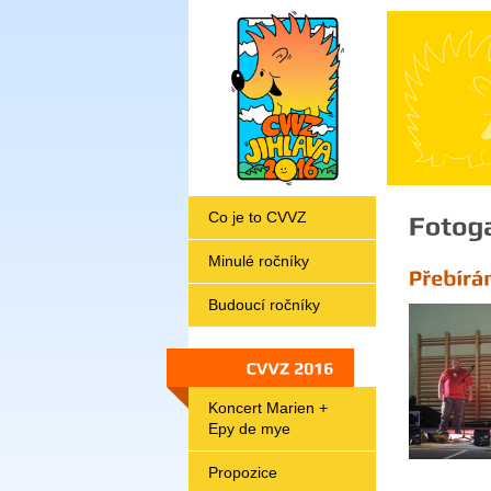
Co je to CVVZ
Minulé ročníky
Budoucí ročníky
CVVZ
2016
Koncert Marien +
Epy de mye
Propozice