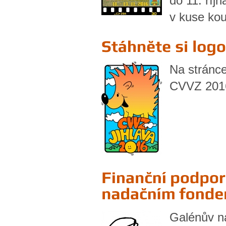
do 11. říj
v kuse ko
Na stránc
CVVZ 2016
Galénův na