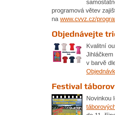
samostatno
programová větev zaji
na
www.cvvz.cz/progr
Kvalitní o
Jihláčkem 
v barvě d
Objednávk
Novinkou l
táborových