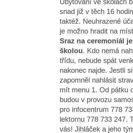
Ubytování ve školách 
snad již v těch 16 hodin
taktéž. Neuhrazené úča
je možno hradit na mís
Sraz na ceremoniál je
školou
. Kdo nemá nah
třídu, nebude spát ven
nakonec najde. Jestli s
zapomněl nahlásit stra
mít menu 1. Od pátku 
budou v provozu samos
pro infocentrum 778 73
lektornu 778 733 247. 
vás! Jihláček a jeho tý