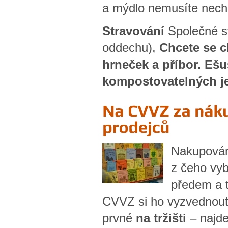
a mýdlo nemusíte nech
Stravování
Společné s
oddechu),
Chcete se c
hrneček a příbor. Ešu
kompostovatelných je
Nakupován
z čeho vy
předem a t
CVVZ si ho vyzvednout.
prvné
na tržišti
– najde