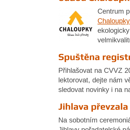
Centrum p
Chaloupky
ekologicky
velmikvali
Přihlašovat na CVVZ 20
lektorovat, dejte nám 
sledovat novinky i na
Na sobotním ceremoniál
Jihlavy pořadatelské pád