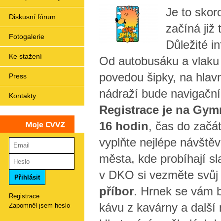
Je to skor
Diskusní fórum
začíná již 
Fotogalerie
Důležité i
Ke stažení
Od autobusáku a vlaku
povedou šipky, na hla
Press
nádraží bude navigační
Kontakty
Registrace je na Gym
16 hodin
, čas do začá
Moje
CVVZ
vyplňte nejlépe návště
města, kde probíhají sla
v DKO si vezměte svů
příbor
. Hrnek se vám b
Registrace
kávu z kavárny a další 
Zapomněl jsem heslo