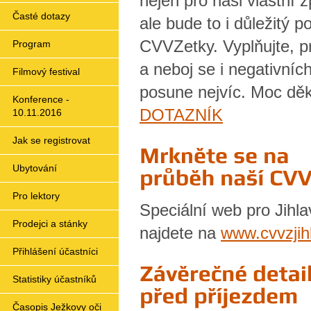
nejen pro naši vlastní 
Časté dotazy
ale bude to i důležitý p
CVVZetky. Vyplňujte, p
Program
a neboj se i negativních 
Filmový festival
posune nejvíc. Moc dě
Konference -
DOTAZNÍK
10.11.2016
Jak se registrovat
Ubytování
Pro lektory
Speciální web pro Jih
Prodejci a stánky
najdete na
www.cvvzjih
Přihlášení účastníci
Statistiky účastníků
Časopis Ježkovy oči