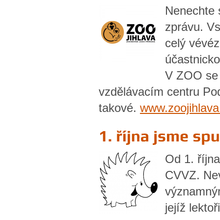
Nenechte s
zprávu. Vs
celý vévéz
účastnicko
V ZOO se 
vzdělávacím centru Pod
takové.
www.zoojihlava
Od 1. říjn
CVVZ. Nevá
významným
jejíž lekto