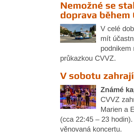
V celé dob
mít účastn
podnikem 
průkazkou CVVZ.
Známé ka
CVVZ zahr
Marien a 
(cca 22:45 – 23 hodin)
věnovaná koncertu.