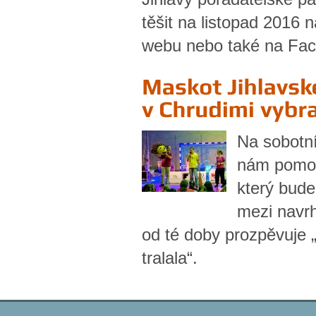
těšit na listopad 2016 
webu nebo také na Fa
Na sobotn
nám pomohl
který bud
mezi navrh
od té doby prozpěvuje „
tralala“.