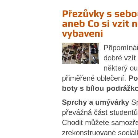
Připomínám
dobré vzít
některý o
přiměřené oblečení.
Po
boty s bílou podrážk
Sprchy a umývárky
Sp
převážná část studentů
Chodit můžete samozř
zrekonstruované sociál