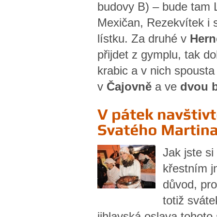
budovy B) – bude tam L
Mexičan, Rezekvítek i 
lístku. Za druhé v
Hern
přijdet z gymplu, tak d
krabic a v nich spoust
v
Čajovně
a ve
dvou 
Jak jste s
křestním j
důvod, pro
totiž svát
jihlavská oslava tohoto 