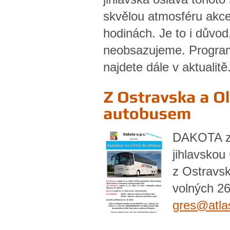
skvělou atmosféru akce
hodinách. Je to i důvo
neobsazujeme. Program 
najdete dále v aktualitě
DAKOTA z 
jihlavskou
z Ostravsk
volných 26
gres@
atla