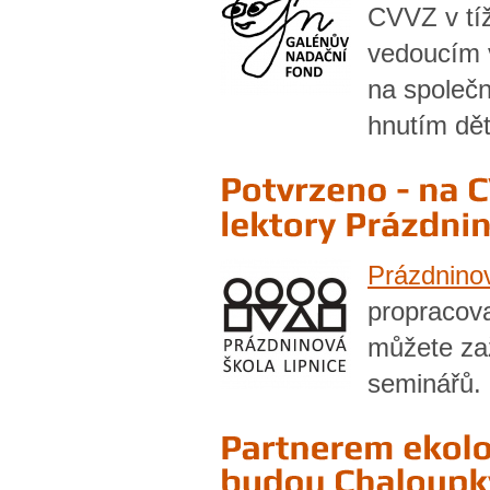
CVVZ v tíž
vedoucím v
na společn
hnutím dět
Prázdninov
propracov
můžete za
seminářů.