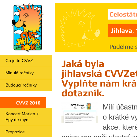
Co je to CVVZ
Minulé ročníky
Budoucí ročníky
Milí účast
CVVZ
2016
Koncert Marien +
o krátké 
Epy de mye
akce, kter
Propozice